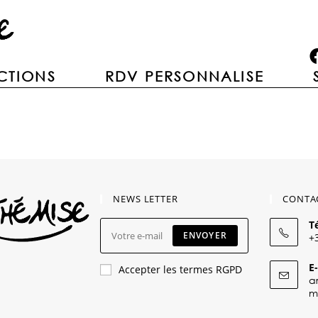
CTIONS
RDV PERSONNALISE
NEWS LETTER
CONTA
T
ENVOYER
+
E-
Accepter les termes RGPD
a
m