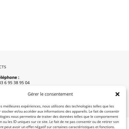
CTS
éléphone :
33 6 95 38 95 04
Gérer le consentement
mail :
rthemisebijouxpro@g
ail.com
les meilleures expériences, nous utilisons des technologies telles que les
 stocker et/ou accéder aux informations des appareils. Le fait de consentir
ologies nous permettra de traiter des données telles que le comportement
n ou les ID uniques sur ce site. Le fait de ne pas consentir ou de retirer son
 peut avoir un effet négatif sur certaines caractéristiques et fonctions.