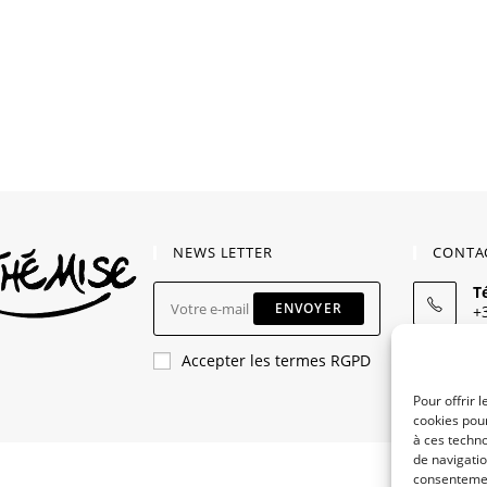
NEWS LETTER
CONTA
T
ENVOYER
+
E-
Accepter les termes RGPD
a
m
Pour offrir 
cookies pour
à ces techn
de navigatio
consentement