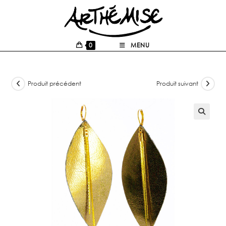
0
MENU
Produit précédent
Produit suivant